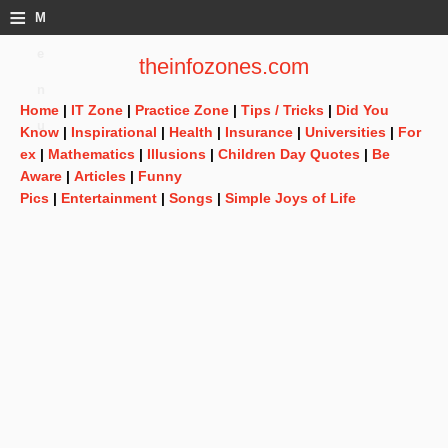
≡
M
e
theinfozones.com
n
Home
|
IT Zone
|
Practice Zone
|
Tips / Tricks
|
Did You
u
Know
|
Inspirational
|
Health
|
Insurance
|
Universities
|
For
ex
|
Mathematics
|
Illusions
|
Children Day Quotes
|
Be
Aware
|
Articles
|
Funny
Pics
|
Entertainment
|
Songs
|
Simple Joys of Life