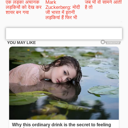
एक लड़का अचानक
Mark
जब भी वो सामने आती
लड़कियों को देख कर
Zuckerberg: मोदी
है तो
शायर बन गया
जी भारत में इतनी
लड़कियां हैं फिर भी
bRelated