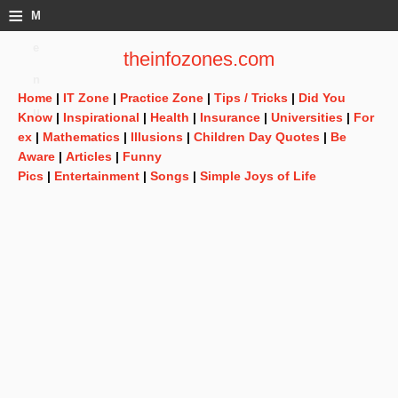
≡
M
e
theinfozones.com
n
Home
|
IT Zone
|
Practice Zone
|
Tips / Tricks
|
Did You
u
Know
|
Inspirational
|
Health
|
Insurance
|
Universities
|
For
ex
|
Mathematics
|
Illusions
|
Children Day Quotes
|
Be
Aware
|
Articles
|
Funny
Pics
|
Entertainment
|
Songs
|
Simple Joys of Life