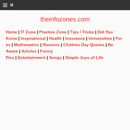
≡
M
e
theinfozones.com
n
Home
|
IT Zone
|
Practice Zone
|
Tips / Tricks
|
Did You
u
Know
|
Inspirational
|
Health
|
Insurance
|
Universities
|
For
ex
|
Mathematics
|
Illusions
|
Children Day Quotes
|
Be
Aware
|
Articles
|
Funny
Pics
|
Entertainment
|
Songs
|
Simple Joys of Life