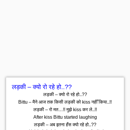
लड़की – क्यो रो रहे हो..??
लड़की – क्यो रो रहे हो..??
Bittu – मैने आज तक किसी लड़की को kiss नहीँ किया..!!
लड़की – रो मत…!! मुझे kiss कर ले..!!
After kiss Bittu started laughing
लड़की – अब इतना हँस क्यो रहे हो..??