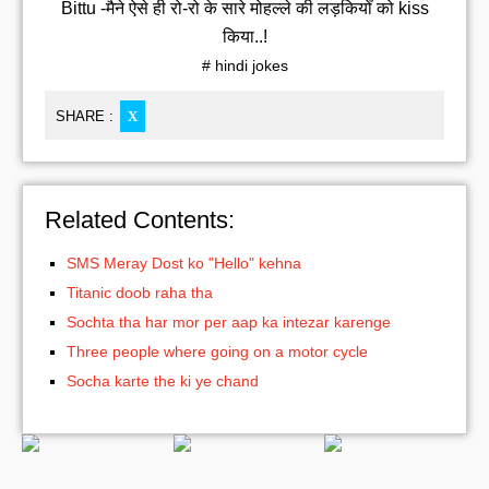
Bittu -मैने ऐसे ही रो-रो के सारे मोहल्ले की लड़कियोँ को kiss
किया..!
# hindi jokes
SHARE :
X
Related Contents:
SMS Meray Dost ko "Hello" kehna
Titanic doob raha tha
Sochta tha har mor per aap ka intezar karenge
Three people where going on a motor cycle
Socha karte the ki ye chand